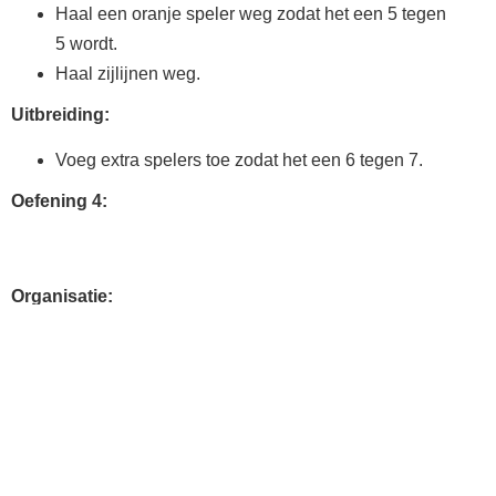
Haal een oranje speler weg zodat het een 5 tegen
5 wordt.
Haal zijlijnen weg.
Uitbreiding:
Voeg extra spelers toe zodat het een 6 tegen 7.
Oefening 4:
Organisatie:
Speel een eindpartij met twee teams.
Als er oneven aantallen zijn, laat ondertal dan met
keeper spelen of speel met een wissel.
Wissel halverwege van veld.
Geef beide teams een vrije verdediger.
Een doelpunt dat wordt gemaakt binnen over rechts