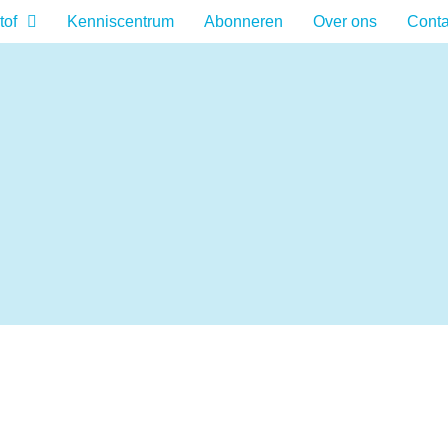
tof
Kenniscentrum
Abonneren
Over ons
Conta