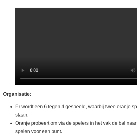
Organisatie:
Er wordt een 6 tegen 4 gespeeld, waarbij twee oranje sp
staan.
Oranje probeert om via de spelers in het vak de bal naar
spelen voor een punt.